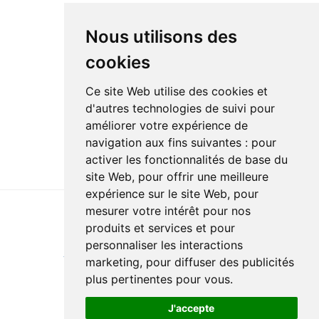
Nous utilisons des
cookies
Ce site Web utilise des cookies et
d'autres technologies de suivi pour
améliorer votre expérience de
navigation aux fins suivantes :
pour
activer les fonctionnalités de base du
site Web
,
pour offrir une meilleure
expérience sur le site Web
,
pour
mesurer votre intérêt pour nos
produits et services et pour
Last update : 25 March 2026
personnaliser les interactions
Accessibility
Site map
Privacy policy
Documentation
marketing
,
pour diffuser des publicités
Website development
plus pertinentes pour vous
.
J'accepte