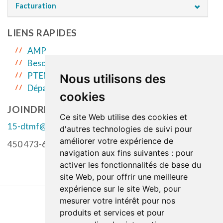
Facturation
LIENS RAPIDES
AMP
Besoins prioritaires
PTEM
Nous utilisons des
Départ à la retraite
cookies
JOINDRE LE DTMF
Ce site Web utilise des cookies et
15-dtmf@ssss.gouv.qc.ca
d'autres technologies de suivi pour
améliorer votre expérience de
450 473-6811 poste 44483
navigation aux fins suivantes :
pour
activer les fonctionnalités de base du
site Web
,
pour offrir une meilleure
expérience sur le site Web
,
pour
mesurer votre intérêt pour nos
produits et services et pour
Last update : 9 July 2026