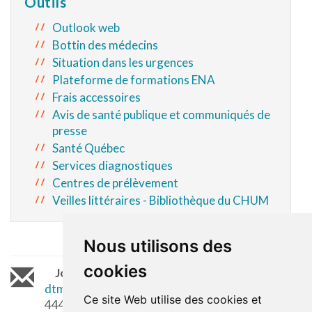
Outils
Outlook web
Bottin des médecins
Situation dans les urgences
Plateforme de formations ENA
Frais accessoires
Avis de santé publique et communiqués de
presse
Santé Québec
Services diagnostiques
Centres de prélèvement
Veilles
littéraires - Bibliothèque du CHUM
Nous utilisons des
cookies
Joindre le DTMF
|
15-
dtmf@ssss.gouv.qc.ca
| 450 473-6811 poste
Ce site Web utilise des cookies et
44483