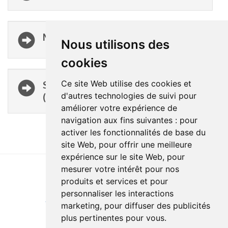
MÉDECINE DE JOUR
Nous utilisons des
cookies
Ce site Web utilise des cookies et
SERVICES DE SANTÉ COURANTS
d'autres technologies de suivi pour
(SSC)
améliorer votre expérience de
navigation aux fins suivantes :
pour
activer les fonctionnalités de base du
site Web
,
pour offrir une meilleure
expérience sur le site Web
,
pour
mesurer votre intérêt pour nos
produits et services et pour
Last update : 25 July 2024
personnaliser les interactions
Accessibility
Site map
Privacy policy
Documentation
marketing
,
pour diffuser des publicités
Website development
plus pertinentes pour vous
.