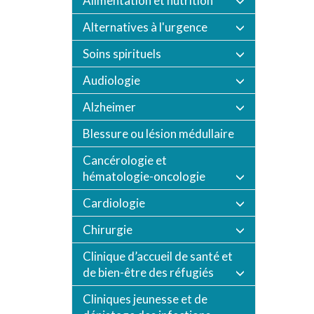
Alimentation et nutrition
Alternatives à l'urgence
Soins spirituels
Audiologie
Alzheimer
Blessure ou lésion médullaire
Cancérologie et
hématologie-oncologie
Cardiologie
Chirurgie
Clinique d’accueil de santé et
de bien-être des réfugiés
Cliniques jeunesse et de