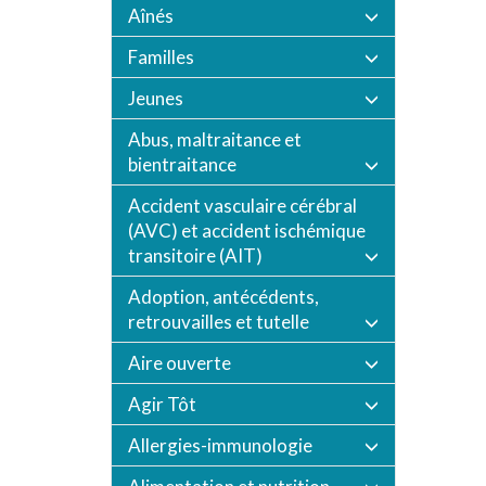
Aînés
Familles
Jeunes
Abus, maltraitance et
bientraitance
Accident vasculaire cérébral
(AVC) et accident ischémique
transitoire (AIT)
Adoption, antécédents,
retrouvailles et tutelle
Aire ouverte
Agir Tôt
Allergies-immunologie