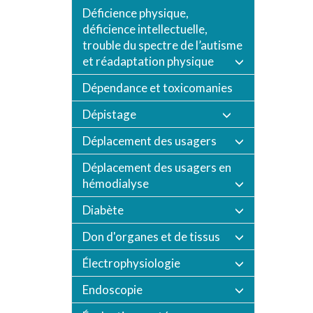
Déficience physique,
déficience intellectuelle,
trouble du spectre de l’autisme
et réadaptation physique
Dépendance et toxicomanies
Dépistage
Déplacement des usagers
Déplacement des usagers en
hémodialyse
Diabète
Don d'organes et de tissus
Électrophysiologie
Endoscopie