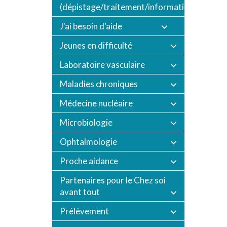
(dépistage/traitement/informations/vaccin
J'ai besoin d'aide
Jeunes en difficulté
Laboratoire vasculaire
Maladies chroniques
Médecine nucléaire
Microbiologie
Ophtalmologie
Proche aidance
Partenaires pour le Chez soi
avant tout
Prélèvement