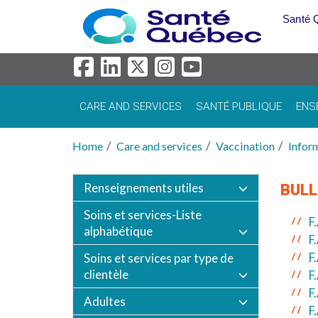
Skip to main content
Santé 
CARE AND SERVICES
SANTÉ PUBLIQUE
ENS
Home
Care and services
Vaccination
Inform
Renseignements utiles
BULL
Soins et services-Liste
F
alphabétique
F
F
Soins et services par type de
clientèle
F
F
Adultes
F