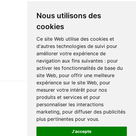
Nous utilisons des
cookies
Ce site Web utilise des cookies et
d'autres technologies de suivi pour
améliorer votre expérience de
navigation aux fins suivantes :
pour
activer les fonctionnalités de base du
site Web
,
pour offrir une meilleure
expérience sur le site Web
,
pour
mesurer votre intérêt pour nos
produits et services et pour
Last update : 6 March 2024
personnaliser les interactions
Accessibility
Site map
Privacy policy
Documentation
marketing
,
pour diffuser des publicités
Website development
plus pertinentes pour vous
.
J'accepte