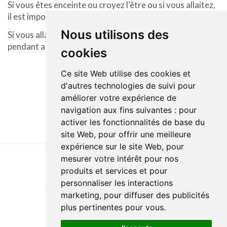
Si vous êtes enceinte ou croyez l’être ou si vous allaitez,
il est important d’aviser le technologue.
Nous utilisons des
Si vous allaitez, vous devrez alors cesser l’allaitement
pendant au moins 24 h.
cookies
Ce site Web utilise des cookies et
d'autres technologies de suivi pour
améliorer votre expérience de
navigation aux fins suivantes :
pour
activer les fonctionnalités de base du
site Web
,
pour offrir une meilleure
expérience sur le site Web
,
pour
mesurer votre intérêt pour nos
produits et services et pour
Last update : 6 June 2024
personnaliser les interactions
Accessibility
Site map
Privacy policy
Documentation
marketing
,
pour diffuser des publicités
Website development
plus pertinentes pour vous
.