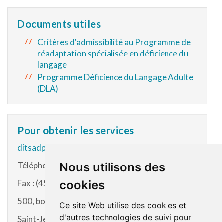
Documents utiles
Critères d'admissibilité au Programme de
réadaptation spécialisée en déficience du
langage
Programme Déficience du Langage Adulte
(DLA)
Pour obtenir les services
ditsadp.cissslau@ssss.gouv.qc.ca
Téléphone : (450) 432-2777, poste 25465
Nous utilisons des
Fax : (450) 560-9814
cookies
500, boul. des Laurentides, suite 1450
Ce site Web utilise des cookies et
d'autres technologies de suivi pour
Saint-Jérôme (Qc) J7Z 4M2