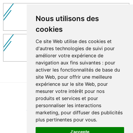
HABITUDES DE VIE
Nous utilisons des
cookies
Ce site Web utilise des cookies et
ACTIVATION
d'autres technologies de suivi pour
améliorer votre expérience de
navigation aux fins suivantes :
pour
activer les fonctionnalités de base du
site Web
,
pour offrir une meilleure
expérience sur le site Web
,
pour
mesurer votre intérêt pour nos
produits et services et pour
Last update : 30 July 2026
personnaliser les interactions
Accessibility
Site map
Privacy policy
Documentation
marketing
,
pour diffuser des publicités
Website development
plus pertinentes pour vous
.
J'accepte