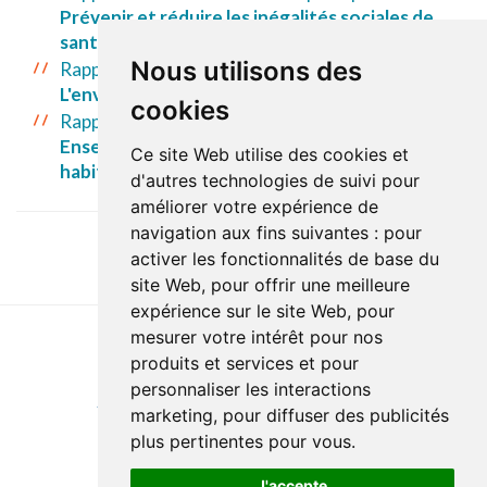
Prévenir et réduire les inégalités sociales de
santé dans les Laurentides
Nous utilisons des
Rapport de la directrice de santé publique 2008 :
L'environnement et la santé, un lien établi
cookies
Rapport de la directrice de santé publique 2005 :
Ensemble pour la promotion des saines
Ce site Web utilise des cookies et
habitudes de vie
d'autres technologies de suivi pour
améliorer votre expérience de
navigation aux fins suivantes :
pour
activer les fonctionnalités de base du
site Web
,
pour offrir une meilleure
expérience sur le site Web
,
pour
mesurer votre intérêt pour nos
produits et services et pour
Last update : 4 February 2026
personnaliser les interactions
Accessibility
Site map
Privacy policy
Documentation
marketing
,
pour diffuser des publicités
Website development
plus pertinentes pour vous
.
J'accepte