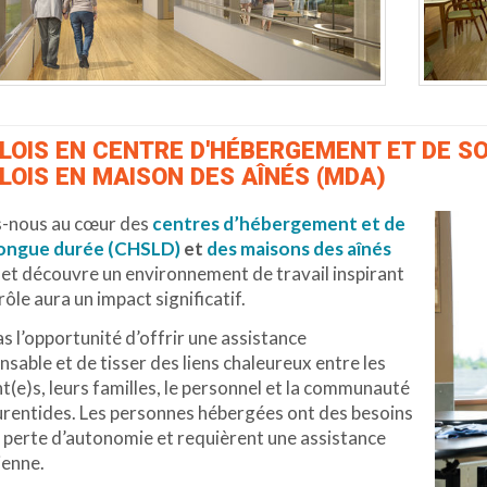
LOIS EN CENTRE D'HÉBERGEMENT ET DE SO
LOIS EN MAISON DES AÎNÉS (MDA)
s-nous au cœur des
centres d’hébergement et de
longue durée
(CHSLD)
et
des maisons des aînés
et découvre un environnement de travail inspirant
rôle aura un impact significatif.
s l’opportunité d’offrir une assistance
nsable et de tisser des liens chaleureux entre les
t(e)s, leurs familles, le personnel et la communauté
urentides. Les personnes hébergées ont des besoins
la perte d’autonomie et requièrent une assistance
ienne.