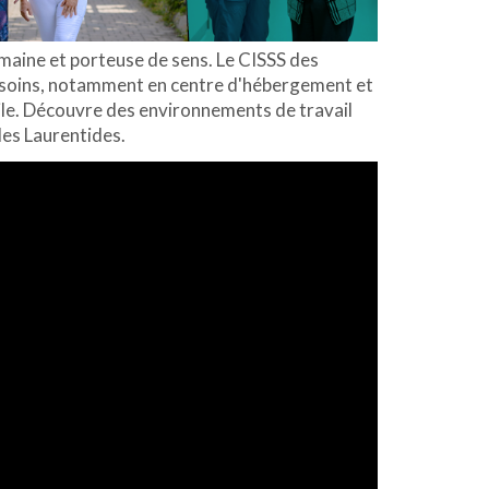
umaine et porteuse de sens. Le CISSS des
de soins, notamment en centre d'hébergement et
cile. Découvre des environnements de travail
les Laurentides.