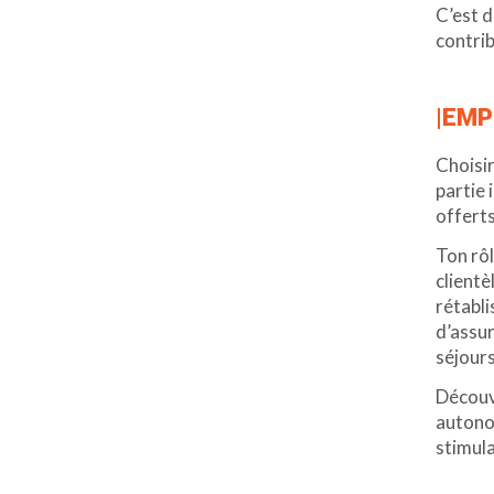
C’est d
contrib
|EMP
Choisir
partie 
offerts
Ton rôl
clientè
rétabl
d’assur
séjours
Découv
autono
stimula