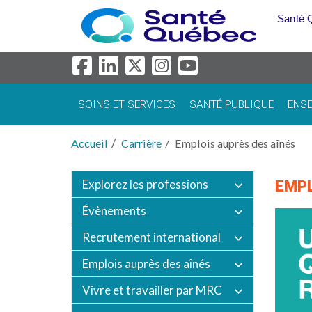
Aller au menu principal
Santé 
SOINS ET SERVICES
SANTÉ PUBLIQUE
ENSE
Accueil
Carrière
Emplois auprès des aînés
Explorez les professions
EMPL
Évènements
Recrutement international
Emplois auprès des aînés
Vivre et travailler par MRC