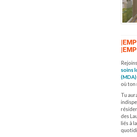
|EMP
|EMP
Rejoin
soins 
(MDA)
où ton 
Tu aura
indispe
résiden
des La
liés à 
quotid