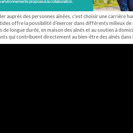
ler auprès des personnes aînées, c’est choisir une carrière h
ides offre la possibilité d’exercer dans différents milieux 
s de longue durée, en maison des aînés et au soutien à domi
nts qui contribuent directement au bien-être des aînés dans 