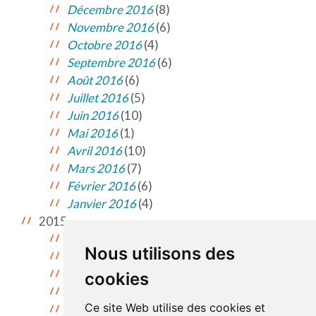
Décembre 2016
(8)
Novembre 2016
(6)
Octobre 2016
(4)
Septembre 2016
(6)
Août 2016
(6)
Juillet 2016
(5)
Juin 2016
(10)
Mai 2016
(1)
Avril 2016
(10)
Mars 2016
(7)
Février 2016
(6)
Janvier 2016
(4)
2015
Décembre 2015
(2)
Nous utilisons des
Novembre 2015
(11)
Octobre 2015
(9)
cookies
Septembre 2015
(9)
Ce site Web utilise des cookies et
Juillet 2015
(2)