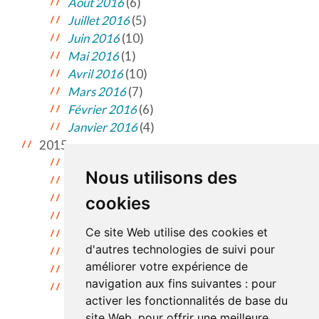
Août 2016
(6)
Juillet 2016
(5)
Juin 2016
(10)
Mai 2016
(1)
Avril 2016
(10)
Mars 2016
(7)
Février 2016
(6)
Janvier 2016
(4)
2015
Décembre 2015
(2)
Nous utilisons des
Novembre 2015
(11)
Octobre 2015
(9)
cookies
Septembre 2015
(9)
Ce site Web utilise des cookies et
Juillet 2015
(2)
d'autres technologies de suivi pour
Juin 2015
(2)
améliorer votre expérience de
Mai 2015
(2)
navigation aux fins suivantes :
pour
Avril 2015
(1)
activer les fonctionnalités de base du
site Web
,
pour offrir une meilleure