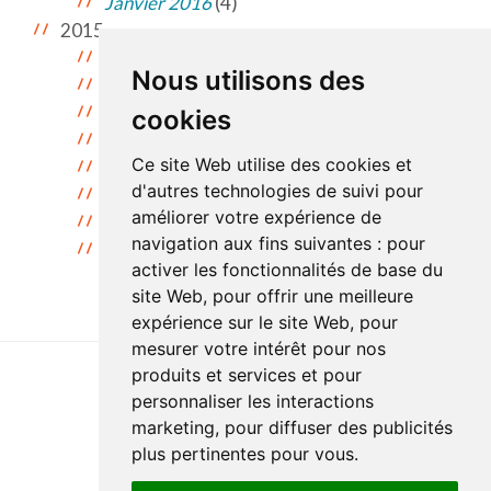
Janvier 2016
(4)
2015
Décembre 2015
(2)
Nous utilisons des
Novembre 2015
(11)
Octobre 2015
(9)
cookies
Septembre 2015
(9)
Ce site Web utilise des cookies et
Juillet 2015
(2)
d'autres technologies de suivi pour
Juin 2015
(2)
améliorer votre expérience de
Mai 2015
(2)
navigation aux fins suivantes :
pour
Avril 2015
(1)
activer les fonctionnalités de base du
site Web
,
pour offrir une meilleure
expérience sur le site Web
,
pour
mesurer votre intérêt pour nos
produits et services et pour
personnaliser les interactions
Accessibilité
Plan du site
Politique de confidentialité
marketing
,
pour diffuser des publicités
Documentation
Réalisation du site
plus pertinentes pour vous
.