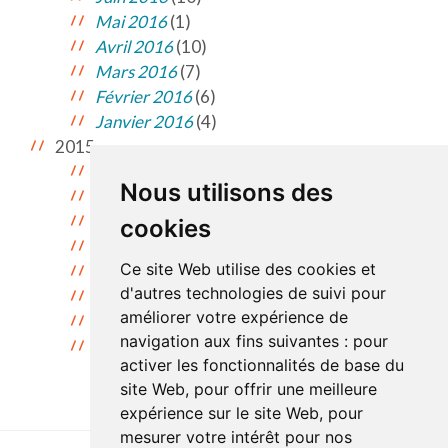
Mai 2016
(1)
Avril 2016
(10)
Mars 2016
(7)
Février 2016
(6)
Janvier 2016
(4)
2015
Décembre 2015
(2)
Nous utilisons des
Novembre 2015
(11)
Octobre 2015
(9)
cookies
Septembre 2015
(9)
Ce site Web utilise des cookies et
Juillet 2015
(2)
d'autres technologies de suivi pour
Juin 2015
(2)
améliorer votre expérience de
Mai 2015
(2)
navigation aux fins suivantes :
pour
Avril 2015
(1)
activer les fonctionnalités de base du
site Web
,
pour offrir une meilleure
expérience sur le site Web
,
pour
mesurer votre intérêt pour nos