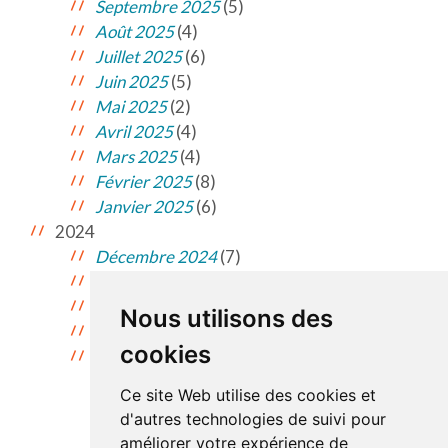
Septembre 2025
(5)
Août 2025
(4)
Juillet 2025
(6)
Juin 2025
(5)
Mai 2025
(2)
Avril 2025
(4)
Mars 2025
(4)
Février 2025
(8)
Janvier 2025
(6)
2024
Décembre 2024
(7)
Novembre 2024
(7)
Octobre 2024
(10)
Nous utilisons des
Septembre 2024
(9)
cookies
Août 2024
(5)
Ce site Web utilise des cookies et
d'autres technologies de suivi pour
améliorer votre expérience de