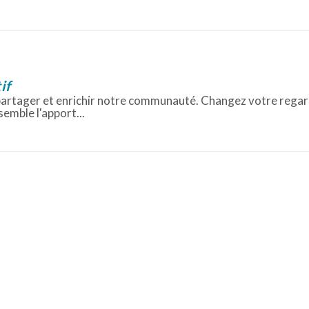
if
r, partager et enrichir notre communauté. Changez votre regar
semble l'apport...