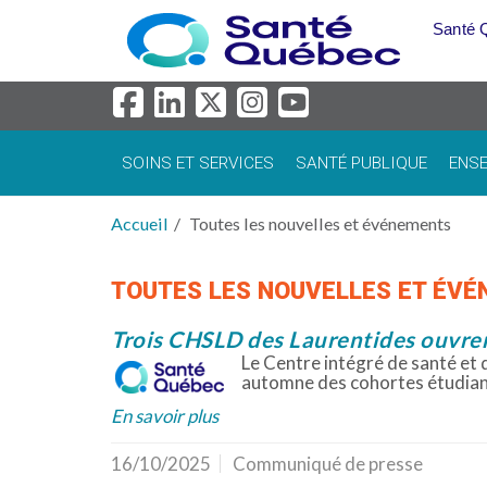
Aller au menu principal
Santé 
SOINS ET SERVICES
SANTÉ PUBLIQUE
ENSE
Accueil
Toutes les nouvelles et événements
TOUTES LES NOUVELLES ET ÉV
Trois CHSLD des Laurentides ouvren
Le Centre intégré de santé et d
automne des cohortes étudian
En savoir plus
16/10/2025
Communiqué de presse