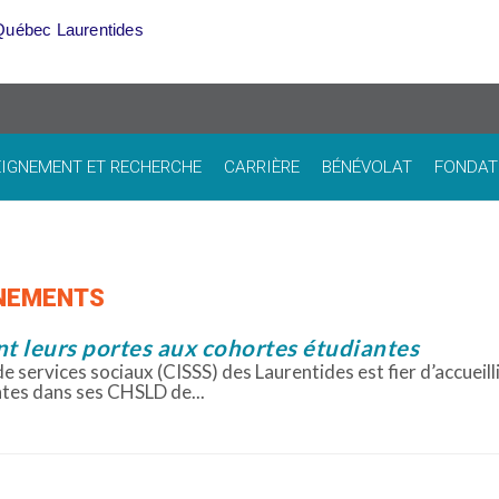
Québec Laurentides
IGNEMENT ET RECHERCHE
CARRIÈRE
BÉNÉVOLAT
FONDAT
ÉNEMENTS
t leurs portes aux cohortes étudiantes
e services sociaux (CISSS) des Laurentides est fier d’accueilli
tes dans ses CHSLD de...