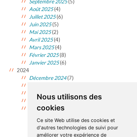
Septembre 2025
(5)
Août 2025
(4)
Juillet 2025
(6)
Juin 2025
(5)
Mai 2025
(2)
Avril 2025
(4)
Mars 2025
(4)
Février 2025
(8)
Janvier 2025
(6)
2024
Décembre 2024
(7)
Novembre 2024
(7)
Octobre 2024
(10)
Nous utilisons des
Septembre 2024
(9)
cookies
Août 2024
(3)
Ce site Web utilise des cookies et
d'autres technologies de suivi pour
améliorer votre expérience de
Consulter les archives