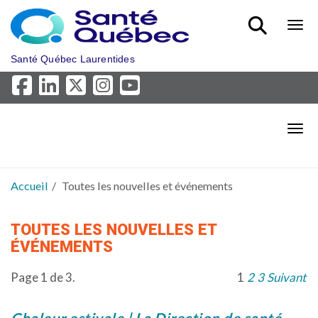
Aller au menu principal
Bout
Santé Québec Laurentides
Bout
Accueil
Toutes les nouvelles et événements
TOUTES LES NOUVELLES ET
ÉVÉNEMENTS
Page 1 de 3.
1
2
3
Suivant