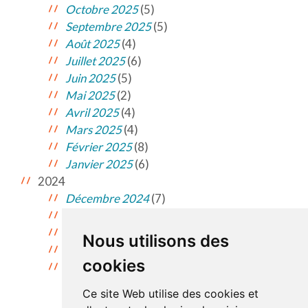
Octobre 2025
(5)
Septembre 2025
(5)
Août 2025
(4)
Juillet 2025
(6)
Juin 2025
(5)
Mai 2025
(2)
Avril 2025
(4)
Mars 2025
(4)
Février 2025
(8)
Janvier 2025
(6)
2024
Décembre 2024
(7)
Novembre 2024
(7)
Octobre 2024
(10)
Nous utilisons des
Septembre 2024
(9)
cookies
Août 2024
(4)
Ce site Web utilise des cookies et