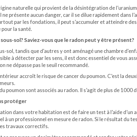
igine naturelle qui provient de la désintégration de l’uranium
il ne présente aucun danger, car il se dilue rapidement dans l’a
surtout par les fondations, il peut s’accumuler et atteindre des
 pour la santé.
ous-sol? Saviez-vous que le radon peut y être présent?
ous-sol, tandis que d'autres y ont aménagé une chambre d'enf
ible à détecter par les sens, il est donc essentiel de vous as
son ne dépasse pas le seuil recommandé.
r intérieur accroît le risque de cancer du poumon. C’est la d
umeurs.
u poumon sont associés au radon. Il s’agit de plus de 1000 
us protéger
ration dans votre habitation est de faire un test à l’aide d’u
l à un professionnel en mesure de radon. Si le résultat du t
des travaux correctifs.