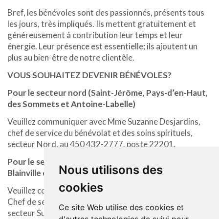
Bref, les bénévoles sont des passionnés, présents tous
les jours, très impliqués. Ils mettent gratuitement et
généreusement à contribution leur temps et leur
énergie. Leur présence est essentielle; ils ajoutent un
plus au bien-être de notre clientèle.
VOUS SOUHAITEZ DEVENIR BÉNÉVOLES?
Pour le secteur nord (Saint-Jérôme, Pays-d’en-Haut,
des Sommets et Antoine-Labelle)
Veuillez communiquer avec Mme Suzanne Desjardins,
chef de service du bénévolat et des soins spirituels,
secteur Nord, au 450 432-2777, poste 22201.
Pour le secteur sud (Argenteuil, Thérèse-De
Nous utilisons des
Blainville et Lac-des-Deux-Montagnes)
cookies
Veuillez communiquer avec Mme Chantale Ouellette,
Chef de service du bénévolat et des soins spirituels,
Ce site Web utilise des cookies et
secteur Sud, 450 473-6811, poste 42006.