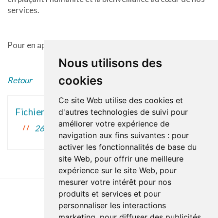
services.
Pour en apprendre plus sur le projet,
c’est ici
.
Nous utilisons des
cookies
Retour
Ce site Web utilise des cookies et
Fichiers associés
d'autres technologies de suivi pour
améliorer votre expérience de
26-02-2026-projet_honey.jpg
27 Ko
navigation aux fins suivantes :
pour
activer les fonctionnalités de base du
site Web
,
pour offrir une meilleure
expérience sur le site Web
,
pour
mesurer votre intérêt pour nos
produits et services et pour
personnaliser les interactions
Accessibilité
Plan du site
Politique de confidentialité
marketing
,
pour diffuser des publicités