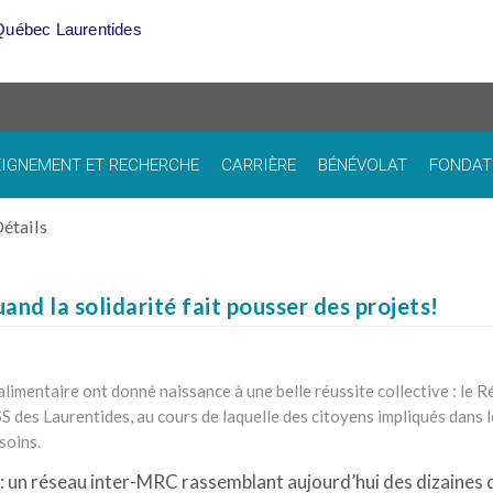
Québec Laurentides
IGNEMENT ET RECHERCHE
CARRIÈRE
BÉNÉVOLAT
FONDAT
étails
uand la solidarité fait pousser des projets!
limentaire ont donné naissance à une belle réussite collective : le 
 des Laurentides, au cours de laquelle des citoyens impliqués dan
soins.
 : un réseau inter-MRC rassemblant aujourd’hui des dizaines 