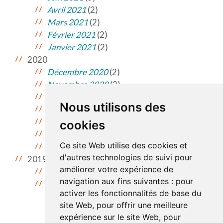
Avril 2021
(2)
Mars 2021
(2)
Février 2021
(2)
Janvier 2021
(2)
2020
Décembre 2020
(2)
Novembre 2020
(2)
Octobre 2020
(2)
Nous utilisons des
Septembre 2020
(3)
Mars 2020
(1)
cookies
Février 2020
(2)
Ce site Web utilise des cookies et
Janvier 2020
(2)
d'autres technologies de suivi pour
2019
améliorer votre expérience de
Décembre 2019
(2)
navigation aux fins suivantes :
pour
Novembre 2019
(1)
activer les fonctionnalités de base du
site Web
,
pour offrir une meilleure
expérience sur le site Web
,
pour