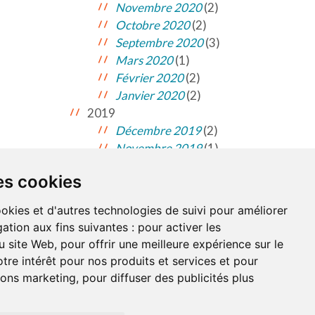
Novembre 2020
(2)
Octobre 2020
(2)
Septembre 2020
(3)
Mars 2020
(1)
Février 2020
(2)
Janvier 2020
(2)
2019
Décembre 2019
(2)
Novembre 2019
(1)
es cookies
NDATIONS
À PROPOS DE NOUS
ookies et d'autres technologies de suivi pour améliorer
ation aux fins suivantes :
pour activer les
u site Web
,
pour offrir une meilleure expérience sur le
on du site
tre intérêt pour nos produits et services et pour
tions marketing
,
pour diffuser des publicités plus