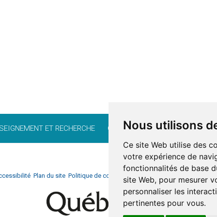
Nous utilisons d
SEIGNEMENT ET RECHERCHE
CARRIÈRE
BÉNÉVOLAT
FO
Ce site Web utilise des c
votre expérience de navig
fonctionnalités de base d
cessibilité
Plan du site
Politique de confidentialité
Documentation
Réalisati
site Web
,
pour mesurer vo
personnaliser les interac
pertinentes pour vous
.