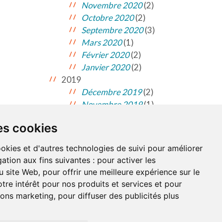
Novembre 2020
(2)
Octobre 2020
(2)
Septembre 2020
(3)
Mars 2020
(1)
Février 2020
(2)
Janvier 2020
(2)
2019
Décembre 2019
(2)
Novembre 2019
(1)
es cookies
NDATIONS
À PROPOS DE NOUS
ookies et d'autres technologies de suivi pour améliorer
ation aux fins suivantes :
pour activer les
u site Web
,
pour offrir une meilleure expérience sur le
on du site
tre intérêt pour nos produits et services et pour
tions marketing
,
pour diffuser des publicités plus