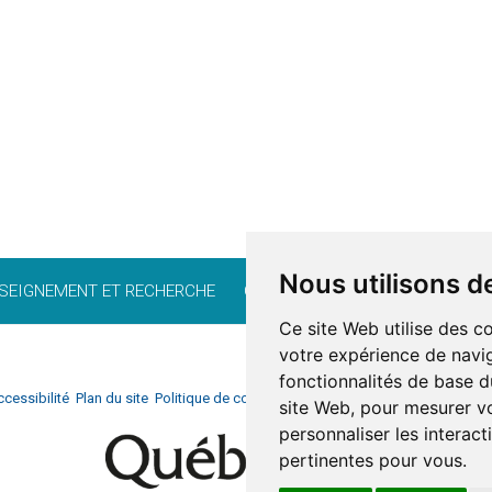
Nous utilisons d
SEIGNEMENT ET RECHERCHE
CARRIÈRE
BÉNÉVOLAT
FO
Ce site Web utilise des c
votre expérience de navig
fonctionnalités de base d
cessibilité
Plan du site
Politique de confidentialité
Documentation
Réalisati
site Web
,
pour mesurer vo
personnaliser les interac
pertinentes pour vous
.