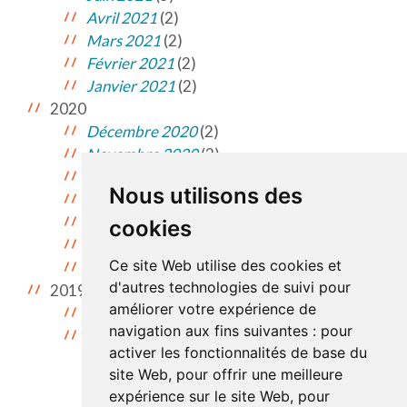
Avril 2021
(2)
Mars 2021
(2)
Février 2021
(2)
Janvier 2021
(2)
2020
Décembre 2020
(2)
Novembre 2020
(2)
Octobre 2020
(2)
Nous utilisons des
Septembre 2020
(3)
Mars 2020
(1)
cookies
Février 2020
(2)
Ce site Web utilise des cookies et
Janvier 2020
(2)
d'autres technologies de suivi pour
2019
améliorer votre expérience de
Décembre 2019
(2)
navigation aux fins suivantes :
pour
Novembre 2019
(1)
activer les fonctionnalités de base du
site Web
,
pour offrir une meilleure
expérience sur le site Web
,
pour