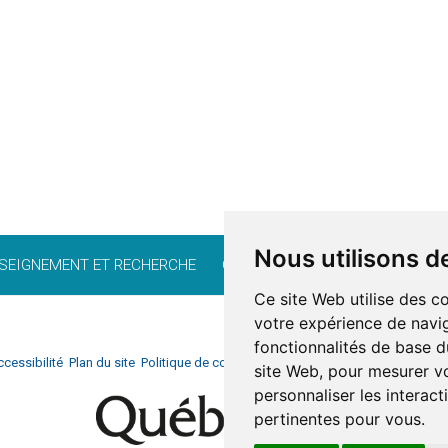
Nous utilisons d
SEIGNEMENT ET RECHERCHE
CARRIÈRE
BÉNÉVOLAT
FO
Ce site Web utilise des c
votre expérience de navig
fonctionnalités de base d
cessibilité
Plan du site
Politique de confidentialité
Documentation
Réalisati
site Web
,
pour mesurer vo
personnaliser les interac
pertinentes pour vous
.