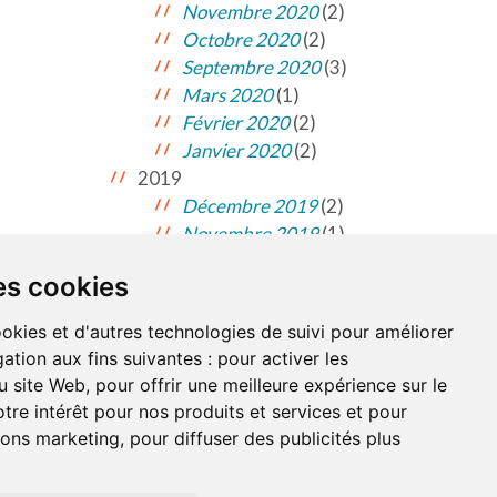
Novembre 2020
(2)
Octobre 2020
(2)
Septembre 2020
(3)
Mars 2020
(1)
Février 2020
(2)
Janvier 2020
(2)
2019
Décembre 2019
(2)
Novembre 2019
(1)
es cookies
NDATIONS
À PROPOS DE NOUS
ookies et d'autres technologies de suivi pour améliorer
ation aux fins suivantes :
pour activer les
u site Web
,
pour offrir une meilleure expérience sur le
on du site
tre intérêt pour nos produits et services et pour
tions marketing
,
pour diffuser des publicités plus